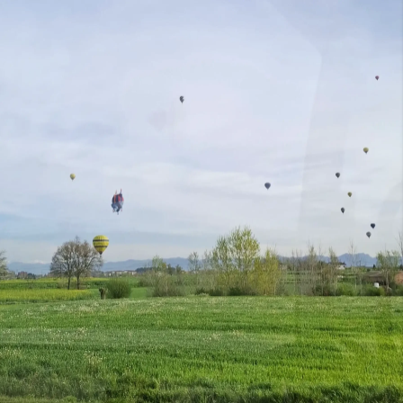
19 de Septiembre
Salida de madrugada de nuestras
terminales en dirección a la comarca de
Osona. Cerca de la capital es donde nos
esperan los globos con los que
sobrevolaremos la llanura de vic y
disfrutaremos de los paisajes y vistas
aéreas que nos proporciona este medio.
Primero veremos cómo preparan los
globos, nos acomodaremos en los
diferentes “vehículos” y emprenderemos