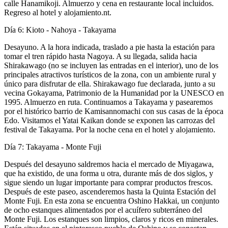
calle Hanamikoji. Almuerzo y cena en restaurante local incluidos.
Regreso al hotel y alojamiento.nt.
Día 6: Kioto - Nahoya - Takayama
Desayuno. A la hora indicada, traslado a pie hasta la estación para
tomar el tren rápido hasta Nagoya. A su llegada, salida hacia
Shirakawago (no se incluyen las entradas en el interior), uno de los
principales atractivos turísticos de la zona, con un ambiente rural y
único para disfrutar de ella. Shirakawago fue declarada, junto a su
vecina Gokayama, Patrimonio de la Humanidad por la UNESCO en
1995. Almuerzo en ruta. Continuamos a Takayama y pasearemos
por el histórico barrio de Kamisannomachi con sus casas de la época
Edo. Visitamos el Yatai Kaikan donde se exponen las carrozas del
festival de Takayama. Por la noche cena en el hotel y alojamiento.
Día 7: Takayama - Monte Fuji
Después del desayuno saldremos hacia el mercado de Miyagawa,
que ha existido, de una forma u otra, durante más de dos siglos, y
sigue siendo un lugar importante para comprar productos frescos.
Después de este paseo, ascenderemos hasta la Quinta Estación del
Monte Fuji. En esta zona se encuentra Oshino Hakkai, un conjunto
de ocho estanques alimentados por el acuífero subterráneo del
Monte Fuji. Los estanques son limpios, claros y ricos en minerales.