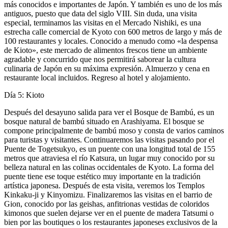
más conocidos e importantes de Japón. Y también es uno de los más
antiguos, puesto que data del siglo VIII. Sin duda, una visita
especial, terminamos las visitas en el Mercado Nishiki, es una
estrecha calle comercial de Kyoto con 600 metros de largo y más de
100 restaurantes y locales. Conocido a menudo como «la despensa
de Kioto», este mercado de alimentos frescos tiene un ambiente
agradable y concurrido que nos permitirá saborear la cultura
culinaria de Japón en su máxima expresión. Almuerzo y cena en
restaurante local incluidos. Regreso al hotel y alojamiento.
Día 5: Kioto
Después del desayuno salida para ver el Bosque de Bambú, es un
bosque natural de bambú situado en Arashiyama. El bosque se
compone principalmente de bambú moso y consta de varios caminos
para turistas y visitantes. Continuaremos las visitas pasando por el
Puente de Togetsukyo, es un puente con una longitud total de 155
metros que atraviesa el río Katsura, un lugar muy conocido por su
belleza natural en las colinas occidentales de Kyoto. La forma del
puente tiene ese toque estético muy importante en la tradición
artística japonesa. Después de esta visita, veremos los Templos
Kinkaku-ji y Kinyomizu. Finalizaremos las visitas en el barrio de
Gion, conocido por las geishas, anfitrionas vestidas de coloridos
kimonos que suelen dejarse ver en el puente de madera Tatsumi o
bien por las boutiques o los restaurantes japoneses exclusivos de la