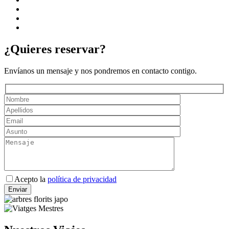
¿Quieres reservar?
Envíanos un mensaje y nos pondremos en contacto contigo.
Por
Acepto la
política de privacidad
favor,
deja
este
campo
vacío.