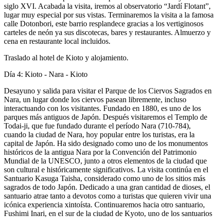
siglo XVI. Acabada la visita, iremos al observatorio “Jardí Flotant”,
lugar muy especial por sus vistas. Terminaremos la visita a la famosa
calle Dotonbori, este barrio resplandece gracias a los vertiginosos
carteles de neón ya sus discotecas, bares y restaurantes. Almuerzo y
cena en restaurante local incluidos.
Traslado al hotel de Kioto y alojamiento.
Día 4: Kioto - Nara - Kioto
Desayuno y salida para visitar el Parque de los Ciervos Sagrados en
Nara, un lugar donde los ciervos pasean libremente, incluso
interactuando con los visitantes. Fundado en 1880, es uno de los
parques más antiguos de Japón. Después visitaremos el Templo de
Todai-ji, que fue fundado durante el período Nara (710-784),
cuando la ciudad de Nara, hoy popular entre los turistas, era la
capital de Japón. Ha sido designado como uno de los monumentos
históricos de la antigua Nara por la Convención del Patrimonio
Mundial de la UNESCO, junto a otros elementos de la ciudad que
son cultural e históricamente significativos. La visita continúa en el
Santuario Kasuga Taisha, considerado como uno de los sitios más
sagrados de todo Japón. Dedicado a una gran cantidad de dioses, el
santuario atrae tanto a devotos como a turistas que quieren vivir una
icónica experiencia xintoísta. Continuaremos hacia otro santuario,
Fushimi Inari, en el sur de la ciudad de Kyoto, uno de los santuarios