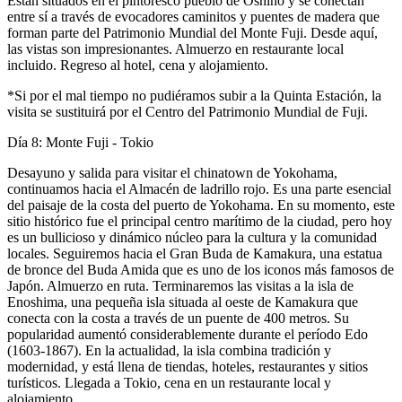
Están situados en el pintoresco pueblo de Oshino y se conectan
entre sí a través de evocadores caminitos y puentes de madera que
forman parte del Patrimonio Mundial del Monte Fuji. Desde aquí,
las vistas son impresionantes. Almuerzo en restaurante local
incluido. Regreso al hotel, cena y alojamiento.
*Si por el mal tiempo no pudiéramos subir a la Quinta Estación, la
visita se sustituirá por el Centro del Patrimonio Mundial de Fuji.
Día 8: Monte Fuji - Tokio
Desayuno y salida para visitar el chinatown de Yokohama,
continuamos hacia el Almacén de ladrillo rojo. Es una parte esencial
del paisaje de la costa del puerto de Yokohama. En su momento, este
sitio histórico fue el principal centro marítimo de la ciudad, pero hoy
es un bullicioso y dinámico núcleo para la cultura y la comunidad
locales. Seguiremos hacia el Gran Buda de Kamakura, una estatua
de bronce del Buda Amida que es uno de los iconos más famosos de
Japón. Almuerzo en ruta. Terminaremos las visitas a la isla de
Enoshima, una pequeña isla situada al oeste de Kamakura que
conecta con la costa a través de un puente de 400 metros. Su
popularidad aumentó considerablemente durante el período Edo
(1603-1867). En la actualidad, la isla combina tradición y
modernidad, y está llena de tiendas, hoteles, restaurantes y sitios
turísticos. Llegada a Tokio, cena en un restaurante local y
alojamiento.