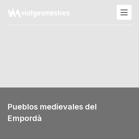
Skip
to
content
Pueblos medievales del
Empordà