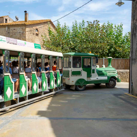
7 d’Agost
Saldremos dirección al norte de nuestro
país. Llegaremos al Baix Empordà,
concretamente a la población de Pals
conocido por su centro histórico
medieval, desde aquí saldremos con un
trenecito que nos llevará a pasear hasta
Peratallada y Palau Sator.
Visita guiada a pie de estos municipios,
pasando por Sant Julià de Boada y
Fontclara. Pasaremos toda la mañana