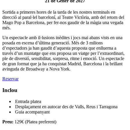
21 de Gener de 2027
Sortida a primeres hores de la tarda de les nostres terminals en
direcció al paral·lel barceloní, al Teatre Victòria, amb del retorn del
Mago Pop a Barcelona, per fer-nos gaudir de la màgia una vegada
més.
Un espectacle amb il·lusions inèdites i jocs mai abans vists en una
posada en escena d’última generació. Més de 3 milions
d’espectadors ja han gaudit d’aquesta proposta que enlluerna a
través d’un muntatge que ens proposa un viatge per l’extraordinari,
ple de diversió, sensibilitat, sorpresa, ritme i emoció. Un espectacle
de gran format que ja ha conquistat Madrid, Barcelona i la brillant
avinguda de Broadway a Nova York.
Reservar
Inclou
Entrada platea
Desplaçament en autocar des de Valls, Reus i Tarragona
Guia acompanyant
Preu:
129€ (Platea preferent)