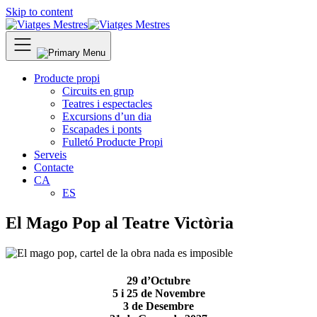
Skip to content
Producte propi
Circuits en grup
Teatres i espectacles
Excursions d’un dia
Escapades i ponts
Fulletó Producte Propi
Serveis
Contacte
CA
ES
El Mago Pop al Teatre Victòria
29 d’Octubre
5 i 25 de Novembre
3 de Desembre