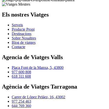
buit.
Els nostres Viatges
Serveis
Producte Propi
Destinacions
Sobre Nosaltres
Blog de viatges
Contacte
Agencia de Viatges Valls
Plaça Font de la Manxa, 5, 43800
977 600 808
618 311 608
Agència de Viatges Tarragona
Carrer de López Peláez, 16, 43002
977 254 463
644 769 360